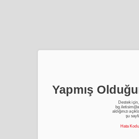
Yapmış Olduğun
Destek için,
bg.iletisim@a
aldığınızı açıkl
şu sayf
Hata Kod