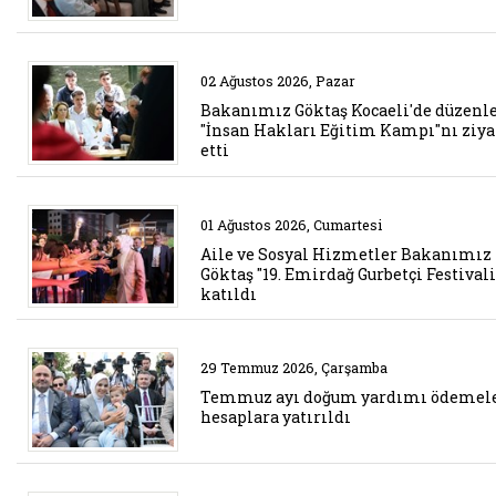
Belgeyi aç: bakanimiz goktas koc
02 Ağustos 2026, Pazar
Bakanımız Göktaş Kocaeli'de düzenl
"İnsan Hakları Eğitim Kampı"nı ziya
etti
Belgeyi aç: aile ve sosyal hizme
01 Ağustos 2026, Cumartesi
Aile ve Sosyal Hizmetler Bakanımız
Göktaş "19. Emirdağ Gurbetçi Festival
katıldı
Belgeyi aç: temmuz ayi dogum ya
29 Temmuz 2026, Çarşamba
Temmuz ayı doğum yardımı ödemel
hesaplara yatırıldı