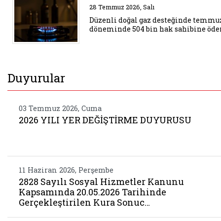
Belgeyi aç: duzenli dogal gaz 
28 Temmuz 2026, Salı
Düzenli doğal gaz desteğinde temmu
döneminde 504 bin hak sahibine öd
Duyurular
03 Temmuz 2026, Cuma
2026 YILI YER DEĞİŞTİRME DUYURUSU
11 Haziran 2026, Perşembe
2828 Sayılı Sosyal Hizmetler Kanunu
Kapsamında 20.05.2026 Tarihinde
Gerçekleştirilen Kura Sonuc…